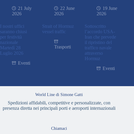
21 July
22 June
19 June
2026
2026
2026
I nostri uffici
Strait of Hormuz
Sottoscritto
saranno chiusi
vessel traffic
l’accordo USA-
per festività
Iran che prevede
nazionale
il ripristino del
Trasporti
Martedì 28
traffico navale
Luglio 2026
attraverso
Hormuz
Eventi
Eventi
World Line di Simone Gatti
Spedizioni affidabili, competitive e personalizzate, con
presenza diretta nei principali porti e aeroporti internazionali
Chiamaci