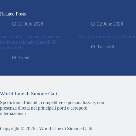
Related Posts
21 July 2026
22 June 2026
I nostri uffici saranno chiusi per
Strait of Hormuz vessel traffi
festività nazionale Martedì 28
Trasporti
Luglio 2026
Eventi
World Line di Simone Gatti
Spedizioni affidabili, competitive e personalizzate, con
presenza diretta nei principali porti e aeroporti
internazionali
Copyright © 2026 - World Line di Simone Gatti