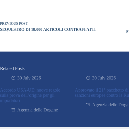
PREVIOUS
POST
SEQUESTRO DI 18.000 ARTICOLI CONTRAFFATTI
S
Related Posts
30 July 2026
30 July 2026
Accordo USA-UE: nuove regole
Approvato il 21° pacchetto di
sulla prova dell’origine per gli
sanzioni europee contro la Ru
importatori
Agenzia delle Doga
Agenzia delle Dogane