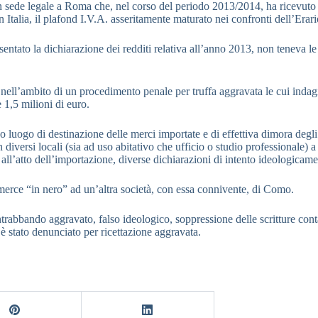
ede legale a Roma che, nel corso del periodo 2013/2014, ha ricevuto num
n Italia, il plafond I.V.A. asseritamente maturato nei confronti dell’Erari
tato la dichiarazione dei redditi relativa all’anno 2013, non teneva le s
ti nell’ambito di un procedimento penale per truffa aggravata le cui indag
 1,5 milioni di euro.
vo luogo di destinazione delle merci importate e di effettiva dimora degli
, in diversi locali (sia ad uso abitativo che ufficio o studio profession
 all’atto dell’importazione, diverse dichiarazioni di intento ideologicame
erce “in nero” ad un’altra società, con essa connivente, di Como.
ntrabbando aggravato, falso ideologico, soppressione delle scritture cont
i è stato denunciato per ricettazione aggravata.