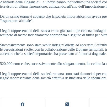
Antifrode della Dogana di La Spezia hanno individuato una società con s
televisori di ultima generazione, utilizzando, all’atto dell’importazione i
Da un primo esame è apparso che la società importatrice non aveva presen
“esportatore abituale”.
I legali rappresentanti della stessa erano già stati in precedenza indaga
recupero di merce indebitamente appropriata a seguito di truffa per oltre
Successivamente sono state svolte indagini dirette ad accertare l’effetti
le perquisizioni svolte, con la collaborazione delle Dogane territoriali
accertare che la società importatrice ha presentato all’autorità doganale,
520.000 euro e che, successivamente allo sdoganamento, ha ceduto la m
I legali rappresentanti della società romana sono stati denunciati per co
legale rappresentante della società effettiva destinataria delle spedizion