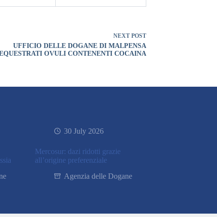
NEXT
POST
UFFICIO DELLE DOGANE DI MALPENSA
EQUESTRATI OVULI CONTENENTI COCAINA
30 July 2026
Mercosur: dazi ridotti grazie
ssia
all’origine preferenziale
ne
Agenzia delle Dogane