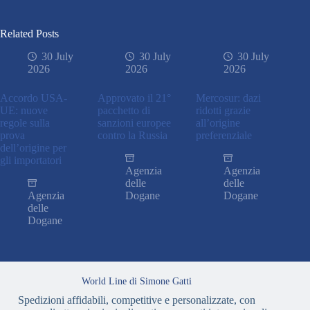
Related Posts
30 July
30 July
30 July
2026
2026
2026
Accordo USA-
Approvato il 21°
Mercosur: dazi
UE: nuove
pacchetto di
ridotti grazie
regole sulla
sanzioni europee
all’origine
prova
contro la Russia
preferenziale
dell’origine per
gli importatori
Agenzia
Agenzia
delle
delle
Agenzia
Dogane
Dogane
delle
Dogane
World Line di Simone Gatti
Spedizioni affidabili, competitive e personalizzate, con