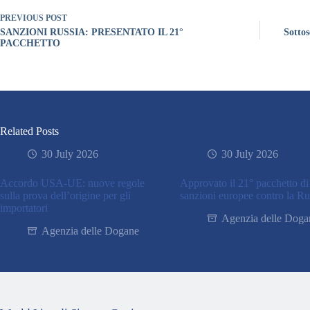
PREVIOUS
POST
SANZIONI RUSSIA: PRESENTATO IL 21°
Sottos
PACCHETTO
Related Posts
30 July 2026
30 July 2026
Accordo USA-UE: nuove regole
Approvato il 21° pacchetto di
sulla prova dell’origine per gli
sanzioni europee contro la Ru
importatori
Agenzia delle Doga
Agenzia delle Dogane