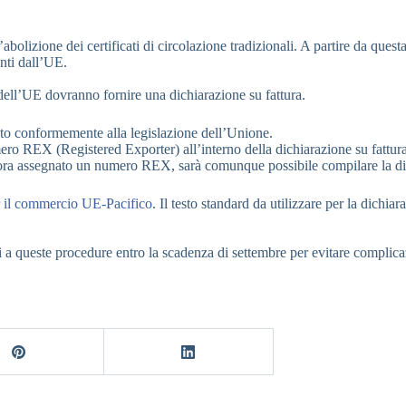
olizione dei certificati di circolazione tradizionali. A partire da quest
enti dall’UE.
 dell’UE dovranno fornire una dichiarazione su fattura.
ato conformemente alla legislazione dell’Unione.
ero REX (Registered Exporter) all’interno della dichiarazione su fattura
ncora assegnato un numero REX, sarà comunque possibile compilare la dic
r il commercio UE-Pacifico
. Il testo standard da utilizzare per la dichiar
i a queste procedure entro la scadenza di settembre per evitare complicaz