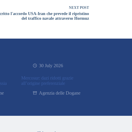
NEXT
POST
critto l'accordo USA-Iran che prevede il ripristino
del traffico navale attraverso Hormuz
30 July 2026
Mercosur: dazi ridotti grazie
ssia
all’origine preferenziale
ne
Agenzia delle Dogane