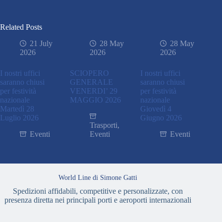
Related Posts
21 July
28 May
28 May
2026
2026
2026
I nostri uffici
SCIOPERO
I nostri uffici
saranno chiusi
GENERALE
saranno chiusi
per festività
VENERDI’ 29
per festività
nazionale
MAGGIO 2026
nazionale
Martedì 28
Giovedì 4
Luglio 2026
Giugno 2026
Trasporti
,
Eventi
Eventi
Eventi
World Line di Simone Gatti
Spedizioni affidabili, competitive e personalizzate, con
presenza diretta nei principali porti e aeroporti internazionali