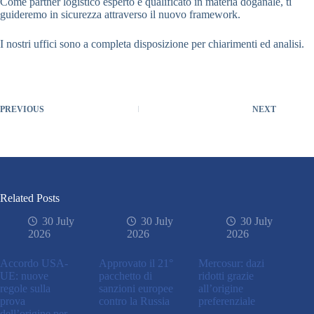
Come partner logistico esperto e qualificato in materia doganale, ti
guideremo in sicurezza attraverso il nuovo framework.
I nostri uffici sono a completa disposizione per chiarimenti ed analisi.
PREVIOUS
NEXT
Related Posts
30 July
30 July
30 July
2026
2026
2026
Accordo USA-
Approvato il 21°
Mercosur: dazi
UE: nuove
pacchetto di
ridotti grazie
regole sulla
sanzioni europee
all’origine
prova
contro la Russia
preferenziale
dell’origine per