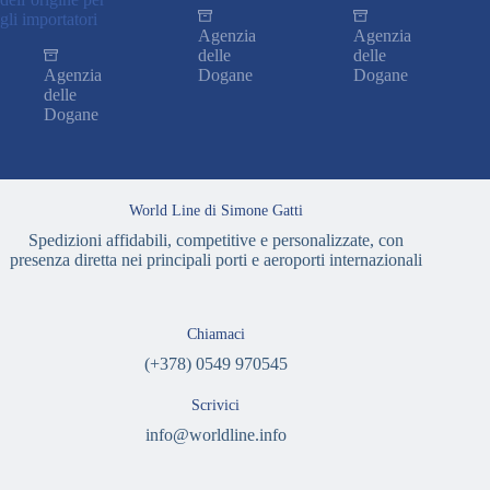
gli importatori
Agenzia
Agenzia
delle
delle
Agenzia
Dogane
Dogane
delle
Dogane
World Line di Simone Gatti
Spedizioni affidabili, competitive e personalizzate, con
presenza diretta nei principali porti e aeroporti internazionali
Chiamaci
(+378) 0549 970545
Scrivici
info@worldline.info