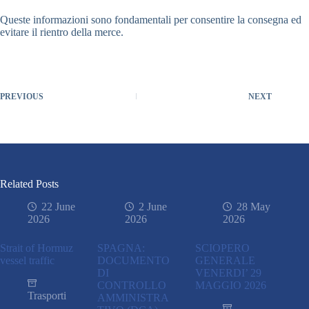
Queste informazioni sono fondamentali per consentire la consegna ed
evitare il rientro della merce.
PREVIOUS
NEXT
Related Posts
22 June
2 June
28 May
2026
2026
2026
Strait of Hormuz
SPAGNA:
SCIOPERO
vessel traffic
DOCUMENTO
GENERALE
DI
VENERDI’ 29
CONTROLLO
MAGGIO 2026
Trasporti
AMMINISTRA