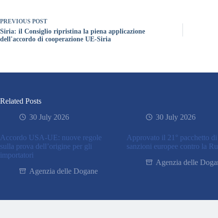
PREVIOUS
POST
Siria: il Consiglio ripristina la piena applicazione
dell'accordo di cooperazione UE-Siria
Related Posts
30 July 2026
30 July 2026
Accordo USA-UE: nuove regole
Approvato il 21° pacchetto di
sulla prova dell’origine per gli
sanzioni europee contro la Ru
importatori
Agenzia delle Doga
Agenzia delle Dogane