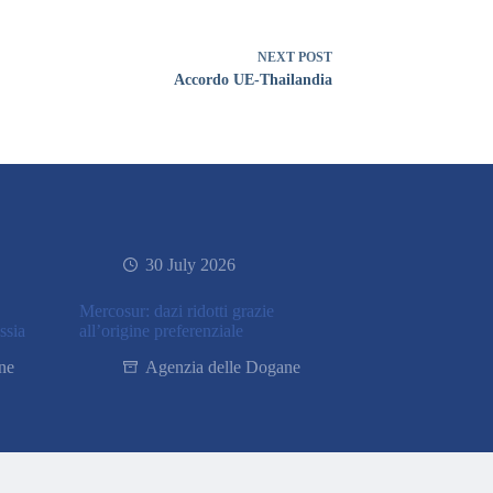
NEXT
POST
Accordo UE-Thailandia
30 July 2026
Mercosur: dazi ridotti grazie
ssia
all’origine preferenziale
ne
Agenzia delle Dogane