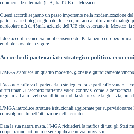
commerciale interinale (ITA) tra l’UE e il Messico.
Questi accordi segnano un passo importante nella modernizzazione del par
partenariato strategico globale. Insieme, mirano a rafforzare il dialogo
particolare più di 45mila aziende dell’UE che esportano in Messico, la
I due accordi richiederanno il consenso del Parlamento europeo prima di 
entri pienamente in vigore.
Accordo di partenariato strategico politico, econo
L’MGA stabilisce un quadro moderno, globale e giuridicamente vincolant
L’accordo rafforza il partenariato strategico tra le parti rafforzando la
diritti umani. L’accordo riafferma valori condivisi come la democrazia, lo
regolare ad alto livello sui diritti umani, la sicurezza e la giustizia, n
L’MGA introduce strutture istituzionali aggiornate per supervisionarne l
coinvolgimento nell’attuazione dell’accordo.
Data la sua natura mista, l’MGA richiederà la ratifica di tutti gli Stati 
cooperazione potranno essere applicate in via provvisoria.