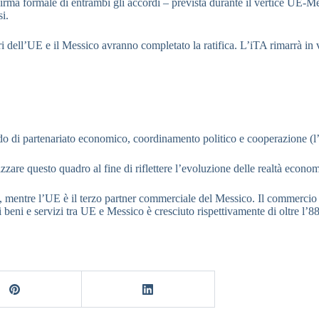
firma formale di entrambi gli accordi – prevista durante il vertice UE-M
i.
dell’UE e il Messico avranno completato la ratifica. L’iTA rimarrà in vi
rdo di partenariato economico, coordinamento politico e cooperazione (l
zare questo quadro al fine di riflettere l’evoluzione delle realtà econom
 mentre l’UE è il terzo partner commerciale del Messico. Il commercio b
 beni e servizi tra UE e Messico è cresciuto rispettivamente di oltre l’