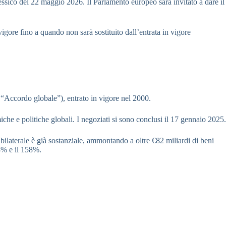
essico del 22 maggio 2026. Il Parlamento europeo sarà invitato a dare il
gore fino a quando non sarà sostituito dall’entrata in vigore
’“Accordo globale”), entrato in vigore nel 2000.
iche e politiche globali. I negoziati si sono conclusi il 17 gennaio 2025.
ilaterale è già sostanziale, ammontando a oltre €82 miliardi di beni
88% e il 158%.