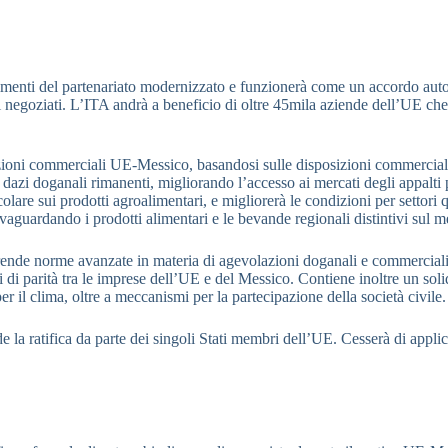
stimenti del partenariato modernizzato e funzionerà come un accordo aut
 negoziati. L’ITA andrà a beneficio di oltre 45mila aziende dell’UE che
azioni commerciali UE-Messico, basandosi sulle disposizioni commerciali
dazi doganali rimanenti, migliorando l’accesso ai mercati degli appalti p
icolare sui prodotti agroalimentari, e migliorerà le condizioni per settori
lvaguardando i prodotti alimentari e le bevande regionali distintivi sul 
ende norme avanzate in materia di agevolazioni doganali e commerciali, 
 di parità tra le imprese dell’UE e del Messico. Contiene inoltre un sol
per il clima, oltre a meccanismi per la partecipazione della società civile.
 la ratifica da parte dei singoli Stati membri dell’UE. Cesserà di appli