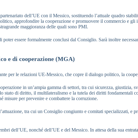
tenariato dell’UE con il Messico, sostituendo l’attuale quadro stabilito 
 politico, approfondire la cooperazione e promuovere il commercio e gli 
 stragrande maggioranza delle quali sono PMI.
poter essere formalmente conclusi dal Consiglio. Sarà inoltre necessaria
mico e di cooperazione (MGA)
e per le relazioni UE-Messico, che copre il dialogo politico, la cooper
 cooperazione in un’ampia gamma di settori, tra cui sicurezza, giustizia, 
 stato di diritto, il multilateralismo e la tutela dei diritti fondamentali
onché misure per prevenire e combattere la corruzione.
’attuazione, tra cui un Consiglio congiunto e comitati specializzati, e 
membri dell’UE, nonché dell’UE e del Messico. In attesa della sua entrata 